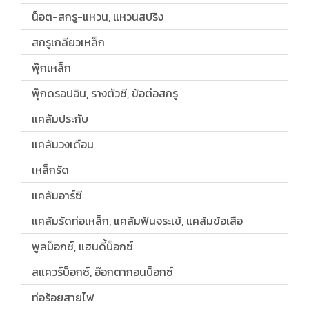
น็อต-สกรู-แหวน, แหวนสปริง
สกรูเกลียวเหล็ก
พุ๊กเหล็ก
พุ๊กดรอปอิน, รางตัวซี, ข้อต่อสกรู
แคล้มประกับ
แคล้มวงเดือน
เหล็กรัด
แคล้มอาร์ซี
แคล้มรัดท่อเหล็ก, แคล้มฟันจระเข้, แคล้มข้อเสือ
พูลบ็อกซ์, แฮนดี้บ็อกซ์
สแควร์บ็อกซ์, อ๊อกตากอนบ็อกซ์
ท่อร้อยสายไฟ