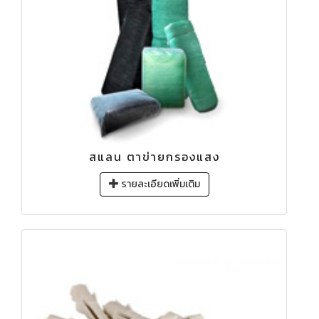
สแลน ตาข่ายกรองแสง
รายละเอียดเพิ่มเติม