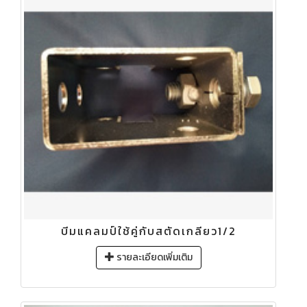
บีมแคลมป์ใช้คู่กับสตัดเกลียว1/2
รายละเอียดเพิ่มเติม