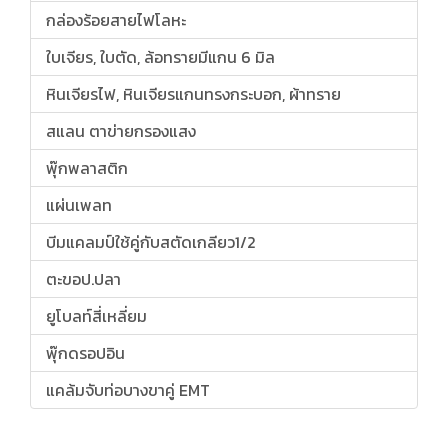
กล่องร้อยสายไฟโลหะ
ใบเจียร, ใบตัด, ล้อทรายมีแกน 6 มิล
หินเจียรไฟ, หินเจียรแกนทรงกระบอก, ผ้าทราย
สแลน ตาข่ายกรองแสง
พุ๊กพลาสติก
แผ่นเพลท
บีมแคลมป์ใช้คู่กับสตัดเกลียว1/2
ตะขอป.ปลา
ยูโบลท์สี่เหลี่ยม
พุ๊กดรอปอิน
แคล้มจับท่อบางขาคู่ EMT