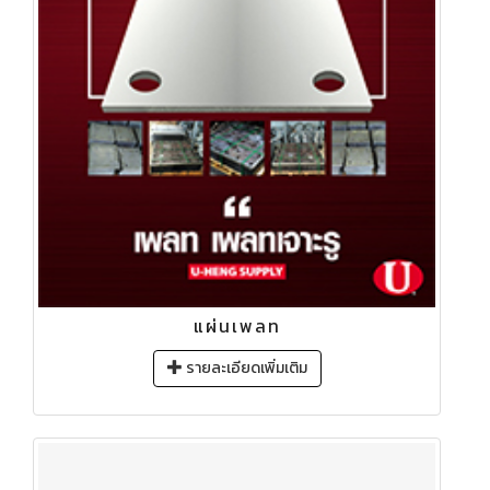
แผ่นเพลท
รายละเอียดเพิ่มเติม